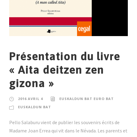
Présentation du livre
« Aita deitzen zen
gizona »
2016 AVRIL 4
EUSKALDUN BAT EURO BAT
EUSKALDUN BAT
Pello Salaburu vient de publier les souvenirs écrits de
Madame Joan Errea qui vit dans le Névada. Les parents et