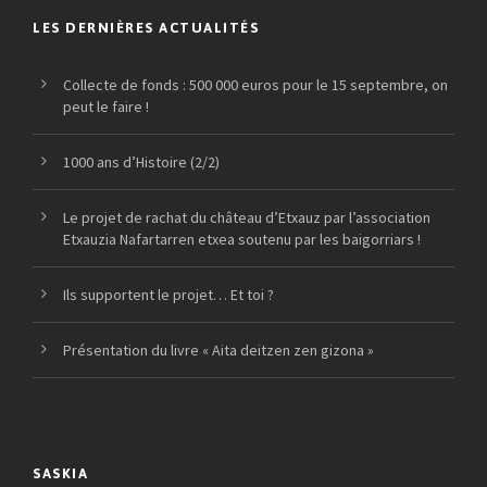
LES DERNIÈRES ACTUALITÉS
Collecte de fonds : 500 000 euros pour le 15 septembre, on
peut le faire !
1000 ans d’Histoire (2/2)
Le projet de rachat du château d’Etxauz par l’association
Etxauzia Nafartarren etxea soutenu par les baigorriars !
Ils supportent le projet… Et toi ?
Présentation du livre « Aita deitzen zen gizona »
SASKIA