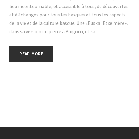
lieu incontournable, et accessible à tous, de découvertes
et d’échanges pour tous les basques et tous les aspects
de la vie et de la culture basque. Une «Euskal Etxe mère»,
dans sa version en pierre à Baigorri, et sa...
READ MORE