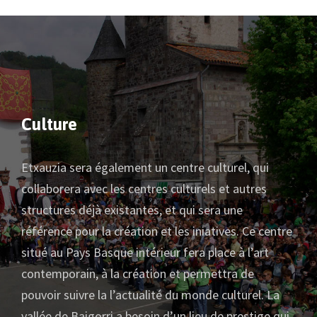
Culture
Etxauzia sera également un centre culturel, qui
collaborera avec les centres culturels et autres
structures déjà existantes, et qui sera une
référence pour la création et les iniatives.
Ce centre
situé au Pays Basque intérieur fera place à l’art
contemporain, à la création et permettra de
pouvoir suivre la l’actualité du monde culturel.
La
vallée de Baigorri a besoin d’un lieu de prestige qui