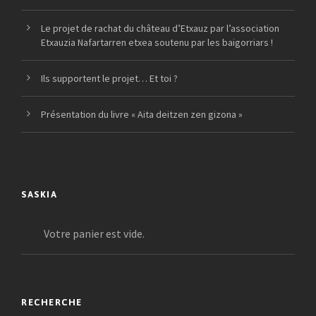
Le projet de rachat du château d’Etxauz par l’association
Etxauzia Nafartarren etxea soutenu par les baigorriars !
Ils supportent le projet… Et toi ?
Présentation du livre « Aita deitzen zen gizona »
SASKIA
Votre panier est vide.
RECHERCHE