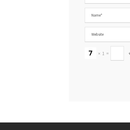
×
1
=