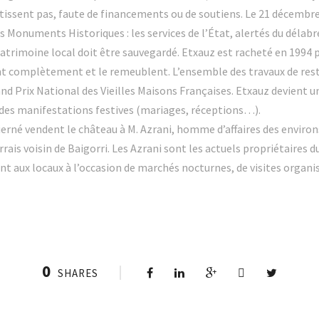
tissent pas, faute de financements ou de soutiens. Le 21 décembre 
s Monuments Historiques : les services de l’État, alertés du déla
rimoine local doit être sauvegardé. Etxauz est racheté en 1994 p
nt complètement et le remeublent. L’ensemble des travaux de rest
nd Prix National des Vieilles Maisons Françaises. Etxauz devient 
e des manifestations festives (mariages, réceptions…).
erné vendent le château à M. Azrani, homme d’affaires des environ
rrais voisin de Baigorri. Les Azrani sont les actuels propriétaires 
rent aux locaux à l’occasion de marchés nocturnes, de visites organi
0
SHARES