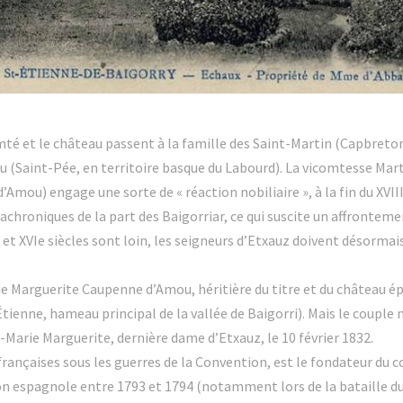
icomté et le château passent à la famille des Saint-Martin (Capbreto
 (Saint-Pée, en territoire basque du Labourd). La vicomtesse Mar
mou) engage une sorte de « réaction nobiliaire », à la fin du XVIIIe 
achroniques de la part des Baigorriar, ce qui suscite un affrontem
 et XVIe siècles sont loin, les seigneurs d’Etxauz doivent désormais
e Marguerite Caupenne d’Amou, héritière du titre et du château épo
ienne, hameau principal de la vallée de Baigorri). Mais le couple n
Marie Marguerite, dernière dame d’Etxauz, le 10 février 1832.
rançaises sous les guerres de la Convention, est le fondateur du c
on espagnole entre 1793 et 1794 (notamment lors de la bataille du 