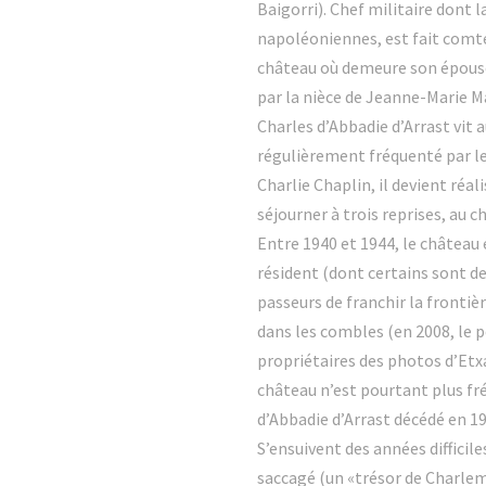
Baigorri). Chef militaire dont 
napoléoniennes, est fait comte
château où demeure son épouse.
par la nièce de Jeanne-Marie Ma
Charles d’Abbadie d’Arrast vit 
régulièrement fréquenté par le 
Charlie Chaplin, il devient réa
séjourner à trois reprises, au c
Entre 1940 et 1944, le château 
résident (dont certains sont de
passeurs de franchir la frontiè
dans les combles (en 2008, le pe
propriétaires des photos d’Etxa
château n’est pourtant plus fr
d’Abbadie d’Arrast décédé en 19
S’ensuivent des années difficile
saccagé (un «trésor de Charlem