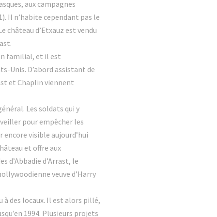
s basques, aux campagnes
). Il n’habite cependant pas le
 Le château d’Etxauz est vendu
ast.
 familial, et il est
ats-Unis. D’abord assistant de
ast et Chaplin viennent
énéral. Les soldats qui y
rveiller pour empêcher les
r encore visible aujourd’hui
château et offre aux
es d’Abbadie d’Arrast, le
 hollywoodienne veuve d’Harry
 des locaux. Il est alors pillé,
squ’en 1994. Plusieurs projets