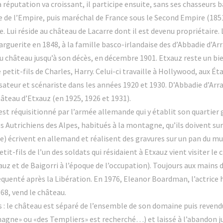
la réputation va croissant, il participe ensuite, sans ses chasseur
 de l’Empire, puis maréchal de France sous le Second Empire (1851
 Lui réside au château de Lacarre dont il est devenu propriétaire.
rguerite en 1848, à la famille basco-irlandaise des d’Abbadie d’Arr
au château jusqu’à son décès, en décembre 1901. Etxauz reste un bien
petit-fils de Charles, Harry. Celui-ci travaille à Hollywood, aux Ét
lisateur et scénariste dans les années 1920 et 1930. D’Abbadie d’Arr
hâteau d’Etxauz (en 1925, 1926 et 1931).
est réquisitionné par l’armée allemande qui y établit son quartier g
s Autrichiens des Alpes, habitués à la montagne, qu’ils doivent su
re) écrivent en allemand et réalisent des gravures sur un pan du mu
tit-fils de l’un des soldats qui résidaient à Etxauz vient visiter le 
uz et de Baigorri à l’époque de l’occupation). Toujours aux mains d
équenté après la Libération. En 1976, Eleanor Boardman, l’actrice
68, vend le château.
s : le château est séparé de l’ensemble de son domaine puis revendu à
agne» ou «des Templiers» est recherché…) et laissé à l’abandon ju