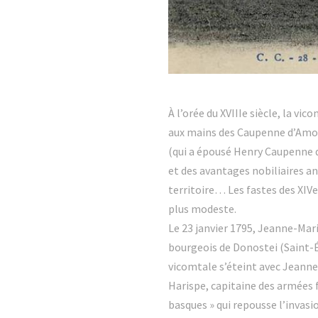
À l’orée du XVIIIe siècle, la v
aux mains des Caupenne d’Amou
(qui a épousé Henry Caupenne d’A
et des avantages nobiliaires an
territoire… Les fastes des XIVe
plus modeste.
Le 23 janvier 1795, Jeanne-Mari
bourgeois de Donostei (Saint-Ét
vicomtale s’éteint avec Jeanne-
Harispe, capitaine des armées f
basques » qui repousse l’invasi