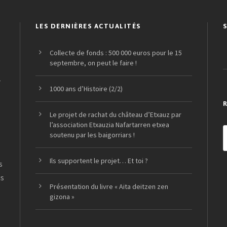
LES DERNIÈRES ACTUALITÉS
Collecte de fonds : 500 000 euros pour le 15
septembre, on peut le faire !
r
1000 ans d’Histoire (2/2)
Le projet de rachat du château d’Etxauz par
l’association Etxauzia Nafartarren etxea
soutenu par les baigorriars !
Ils supportent le projet… Et toi ?
s
us
Présentation du livre « Aita deitzen zen
gizona »