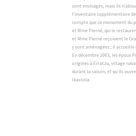
sont envisagés, mais ils n’abou
l’inventaire supplémentaire de
compte que ce monument du pat
et Mme Pierné, qui le restaure
et Mme Pierné reçoivent le Gra
y sont aménagées ; il accueill
En décembre 2003, les époux Pi
origines à Erratzu, village nava
durant la saison, et qu’ils ouv
Ikastola.