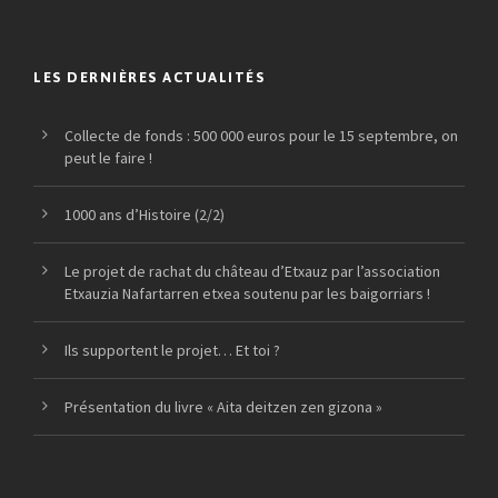
LES DERNIÈRES ACTUALITÉS
Collecte de fonds : 500 000 euros pour le 15 septembre, on
peut le faire !
1000 ans d’Histoire (2/2)
Le projet de rachat du château d’Etxauz par l’association
Etxauzia Nafartarren etxea soutenu par les baigorriars !
Ils supportent le projet… Et toi ?
Présentation du livre « Aita deitzen zen gizona »