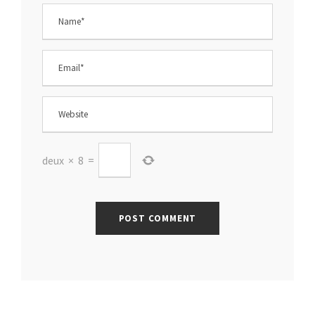
deux
×
8
=