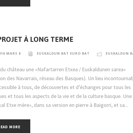
PROJET À LONG TERME
016 MARS 8
EUSKALDUN BAT EURO BAT
EUSKALDUN B
 du château une «Nafartarren Etxea / Euskaldunen sarea»
on des Navarrais, réseau des Basques). Un lieu incontournab
cessible à tous, de découvertes et d’échanges pour tous les
es et tous les aspects de la vie et de la culture basque. Une
al Etxe mère», dans sa version en pierre à Baigorri, et sa...
READ MORE