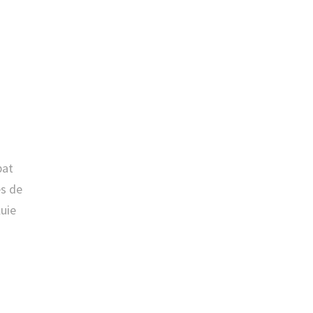
bat
es de
luie