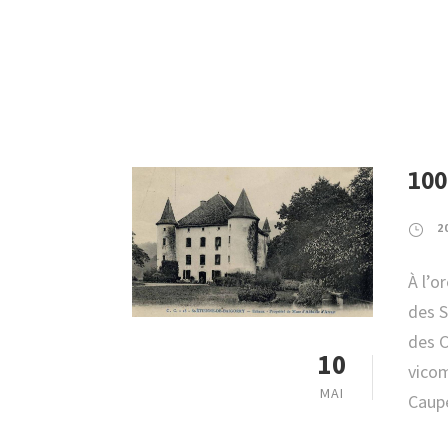
100
2
À l’o
des S
des C
10
vicom
MAI
Caupe