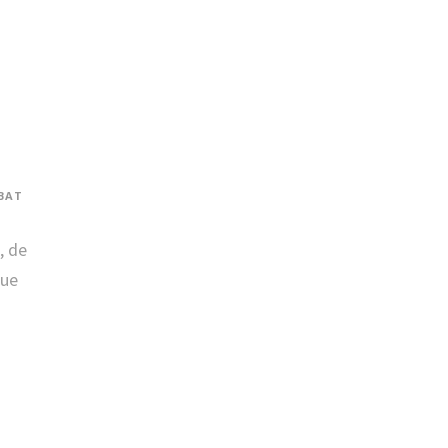
BAT
, de
que