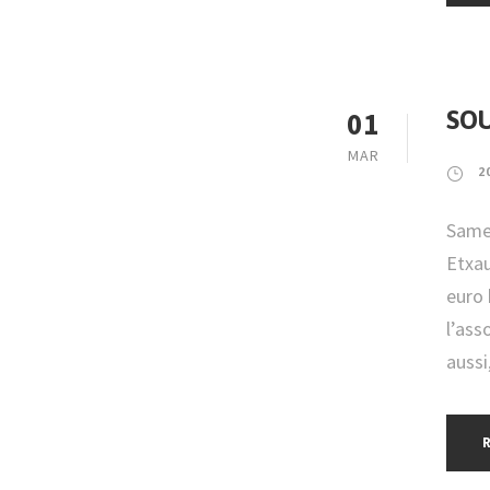
01
SOU
MAR
2
Samed
Etxau
euro 
l’ass
aussi