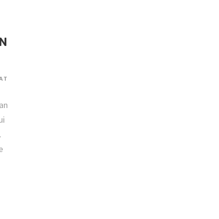
EN
AT
oan
ui
.
e