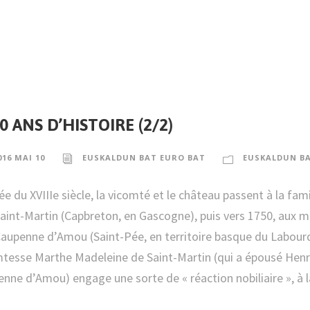
0 ANS D’HISTOIRE (2/2)
016 MAI 10
EUSKALDUN BAT EURO BAT
EUSKALDUN B
rée du XVIIIe siècle, la vicomté et le château passent à la fami
aint-Martin (Capbreton, en Gascogne), puis vers 1750, aux m
aupenne d’Amou (Saint-Pée, en territoire basque du Labourd
tesse Marthe Madeleine de Saint-Martin (qui a épousé Henr
nne d’Amou) engage une sorte de « réaction nobiliaire », à la