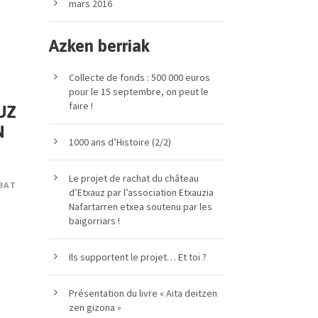
mars 2016
Azken berriak
Collecte de fonds : 500 000 euros
pour le 15 septembre, on peut le
faire !
UZ
N
1000 ans d’Histoire (2/2)
Le projet de rachat du château
BAT
d’Etxauz par l’association Etxauzia
Nafartarren etxea soutenu par les
baigorriars !
Ils supportent le projet… Et toi ?
Présentation du livre « Aita deitzen
zen gizona »