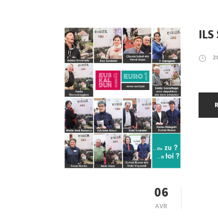
ILS
2
06
AVR