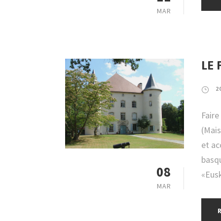
MAR
LE 
2
Faire
(Mais
et ac
basqu
08
«Eusk
MAR