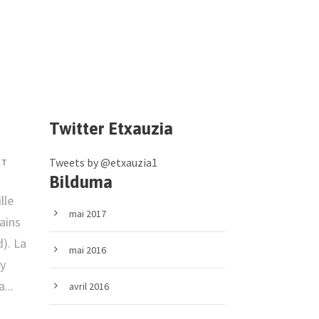
Twitter Etxauzia
Tweets by @etxauzia1
AT
Bilduma
lle
mai 2017
ains
). La
mai 2016
y
...
avril 2016