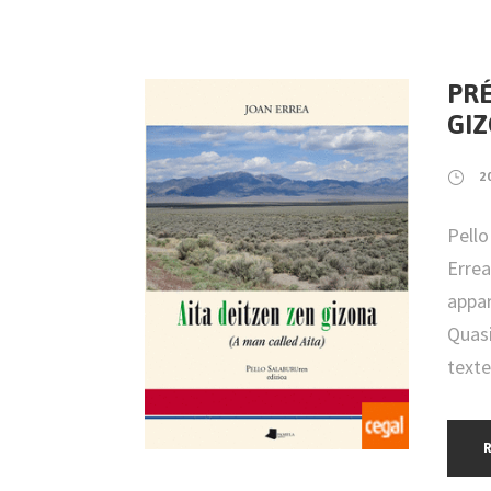
PRÉ
GIZ
2
Pello
Errea
appar
Quasi
texte