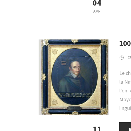
04
AVR
100
2
Le ch
la Na
l’on 
Moyen
lingu
11