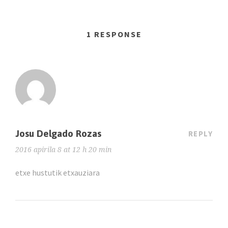
1 RESPONSE
Josu Delgado Rozas
REPLY
2016 apirila 8 at 12 h 20 min
etxe hustutik etxauziara