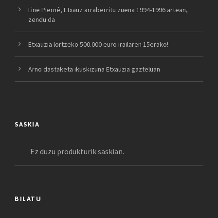
Line Pierné, Etxauz arraberritu zuena 1994-1996 artean,
zendu da
Etxauzia lortzeko 500.000 euro irailaren 15erako!
Arno dastaketa ikuskizuna Etxauzia gazteluan
SASKIA
Ez duzu produkturik saskian.
BILATU