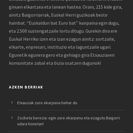
ginuen elkartzea eta lanean hastea. Orain, 215 kide gira,
ainitz Baigorriarrak, Euskal Herri guzikoak beste
hainbat. “Euskaldun bat Euro bat” kanpaina egin dugu,
eta 2.500 sustengatzaile lortu ditugu. Gurekin dira ere
Euskal Herriko izen eta izan ezagun ainitz: sortzaile,
elkarte, enpresari, instituzio eta laguntzaile ugari.
Egunetik egunera gero eta gehiago gira Etxauziaren
komunitate zabal eta bizia osatzen dugunok!
AZKEN BERRIAK
Etxauziak zure ekarpena behar du
Zozketa berezia: egin zure ekarpena eta ezagutu Baigorri
udara honetan!