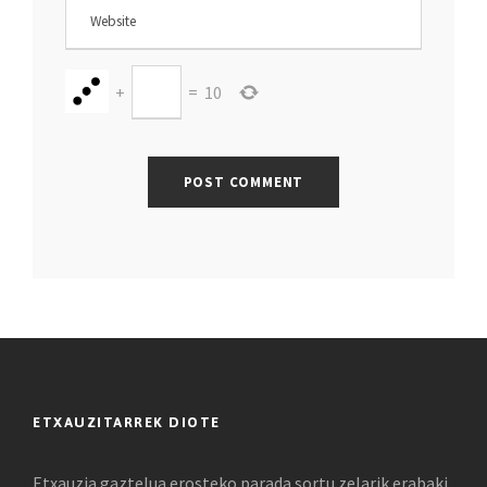
+
=
10
ETXAUZITARREK DIOTE
Etxauzia gaztelua erosteko parada sortu zelarik erabaki