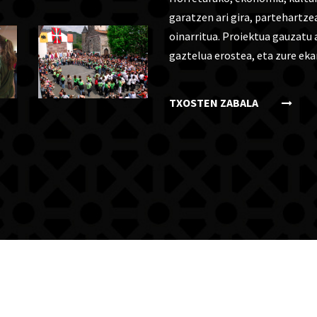
garatzen ari gira, partehartz
oinarritua. Proiektua gauzatu 
gaztelua erostea, eta zure eka
TXOSTEN ZABALA