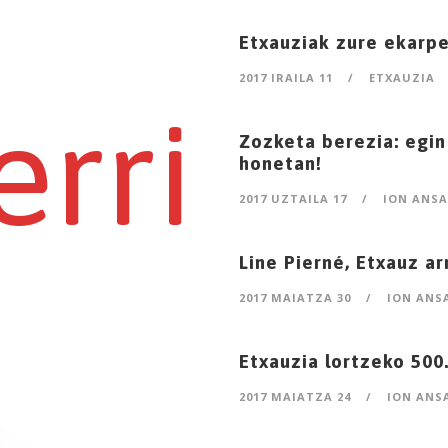
Etxauziak zure ekarp
2017 IRAILA 11
/
ETXAUZIA
erri
Zozketa berezia: egin
honetan!
2017 UZTAILA 17
/
ION ANSA
Line Pierné, Etxauz a
2017 MAIATZA 30
/
ION ANS
Etxauzia lortzeko 500.
2017 MAIATZA 24
/
ION ANS