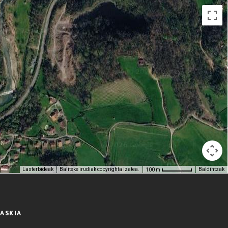
Lasterbideak
Baliteke irudiak copyrighta izatea.
Baldintzak
100 m
SASKIA