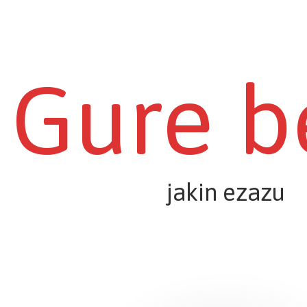
Gure b
jakin ezazu