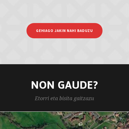
GEHIAGO JAKIN NAHI BADUZU
NON GAUDE?
Etorri eta bisita gaitzazu