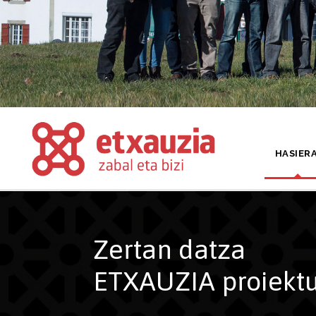
HASIER
Zertan datza
ETXAUZIA proiekt