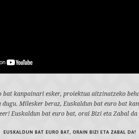
 bat kanpainari esker, proiektua aitzinatzeko be
tu dugu. Milesker beraz, Euskaldun bat euro bat ka
eer! Euskaldun bat euro bat, orai Bizi eta Zabal da 
EUSKALDUN BAT EURO BAT, ORAIN BIZI ETA ZABAL DA!