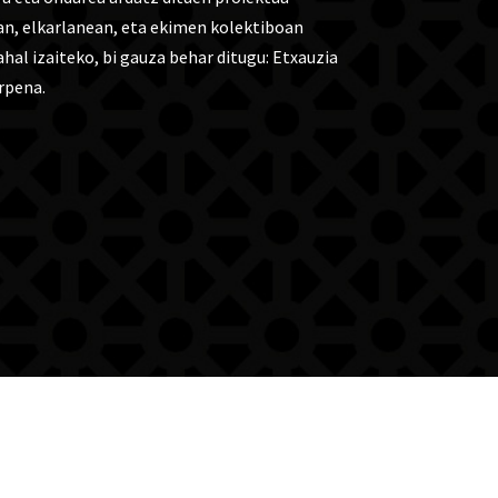
ean, elkarlanean, eta ekimen kolektiboan
ahal izaiteko, bi gauza behar ditugu: Etxauzia
rpena.