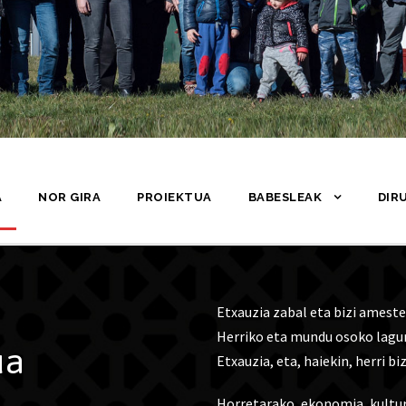
A
NOR GIRA
PROIEKTUA
BABESLEAK
DIR
Etxauzia zabal eta bizi ameste
Herriko eta mundu osoko lagun
ua
Etxauzia, eta, haiekin, herri biz
Horretarako, ekonomia, kultur