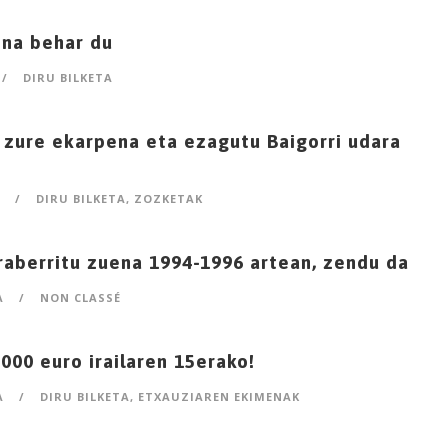
ena behar du
/
DIRU BILKETA
 zure ekarpena eta ezagutu Baigorri udara
/
DIRU BILKETA
,
ZOZKETAK
rraberritu zuena 1994-1996 artean, zendu da
A
/
NON CLASSÉ
000 euro irailaren 15erako!
A
/
DIRU BILKETA
,
ETXAUZIAREN EKIMENAK