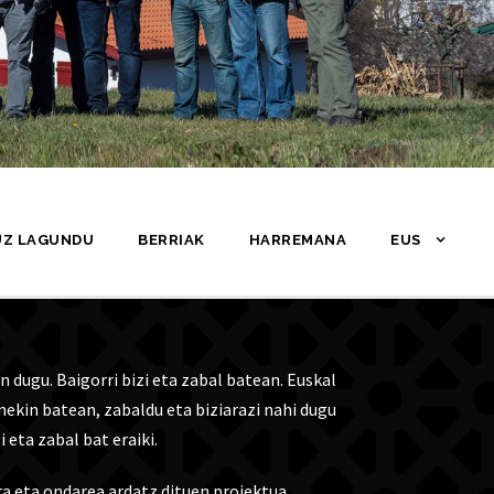
UZ LAGUNDU
BERRIAK
HARREMANA
EUS
n dugu. Baigorri bizi eta zabal batean. Euskal
ekin batean, zabaldu eta biziarazi nahi dugu
i eta zabal bat eraiki.
a eta ondarea ardatz dituen proiektua