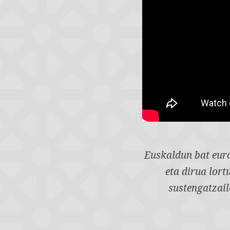
Euskaldun bat euro
eta dirua lor
sustengatzail