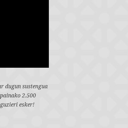
har dugun sustengua
npainako 2.500
guzieri esker!