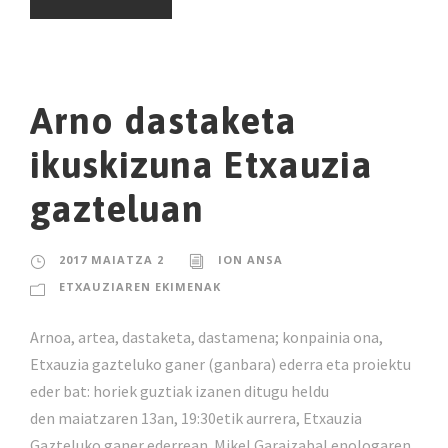
Arno dastaketa
ikuskizuna Etxauzia
gazteluan
2017 MAIATZA 2
ION ANSA
ETXAUZIAREN EKIMENAK
Arnoa, artea, dastaketa, dastamena; konpainia ona,
Etxauzia gazteluko ganer (ganbara) ederra eta proiektu
eder bat: horiek guztiak izanen ditugu heldu
den maiatzaren 13an, 19:30etik aurrera, Etxauzia
Gazteluko ganer ederrean. Mikel Garaizabal enologaren