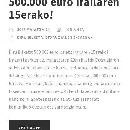
500.000 euro irailaren
15erako!
2017 MAIATZA 24
ION ANSA
DIRU BILKETA
,
ETXAUZIAREN EKIMENAK
Diru Bilketa: 500.000 euro baietz irailaren 15erako!
Iragarri genuenez, maiatzaren 20an hasi da Etxauziaren
aldeko diru bilketa fase berria. Helburu eta data bat jarri
dizkiogu fase berri honi: irailaren 15erako 500.000 euro
lortzea! Horiekin, babes nahikoa ukanen genuke ondoko
faseetan dirua ere biltzeko. Azken hilabeteak aktibitate
handiko hilabeteak izan dira Etxauziarentzat:
komunikabideetan eta sare sozialetan...
READ MORE