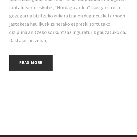
lantaldearen eskutik, “Hordago ardoa” ikusgarria eta
gozagarria bizitzeko aukera izanen dugu: euskal arnoen
jastaketa hau ikuskizunerako espreski sortutako
diziplina anitzeko sorkuntzaz inguraturik gauzatuko da.
Dastaketan zehar,...
READ MORE