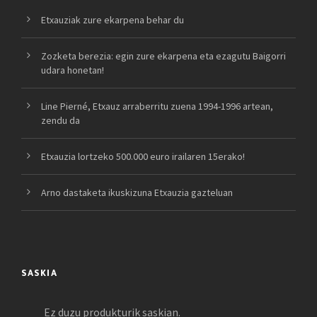
Etxauziak zure ekarpena behar du
Zozketa berezia: egin zure ekarpena eta ezagutu Baigorri
udara honetan!
Line Pierné, Etxauz arraberritu zuena 1994-1996 artean,
zendu da
Etxauzia lortzeko 500.000 euro irailaren 15erako!
Arno dastaketa ikuskizuna Etxauzia gazteluan
SASKIA
Ez duzu produkturik saskian.