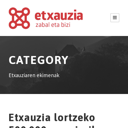
CATEGORY
Etxauziaren ekimenak
Etxauzia lortzeko