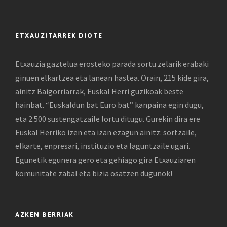
ETXAUZITARREK DIOTE
Etxauzia gaztelua erosteko parada sortu zelarik erabaki
ginuen elkartzea eta lanean hastea. Orain, 215 kide gira,
ainitz Baigorriarrak, Euskal Herri guzikoak beste
hainbat. “Euskaldun bat Euro bat” kanpaina egin dugu,
eta 2.500 sustengatzaile lortu ditugu. Gurekin dira ere
Euskal Herriko izen eta izan ezagun ainitz: sortzaile,
elkarte, enpresari, instituzio eta laguntzaile ugari.
Egunetik egunera gero eta gehiago gira Etxauziaren
komunitate zabal eta bizia osatzen dugunok!
AZKEN BERRIAK