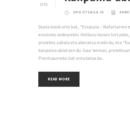
OTS
2016 OTSAILA 25
ADMI
Duela kasik urte bat, “Etxauzia – Nafartarren
erosteko xedearekin. Helburu honen lortzeko,
proiektu zabala eta aberatsa eraiki du, eta “Eu
kanpaina abiatzen du. Gaur berean, proiektuan
Prentsaurreko bat antolatua da...
READ MORE