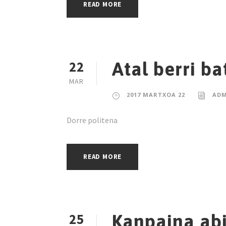
READ MORE
22
Atal berri ba
MAR
2017 MARTXOA 22
ADM
Dorre politena
READ MORE
25
Kanpaina abi