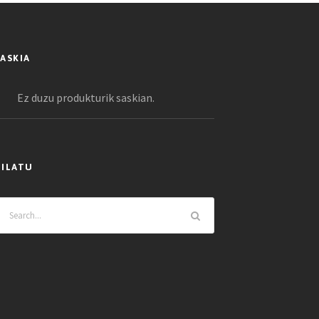
SASKIA
Ez duzu produkturik saskian.
BILATU