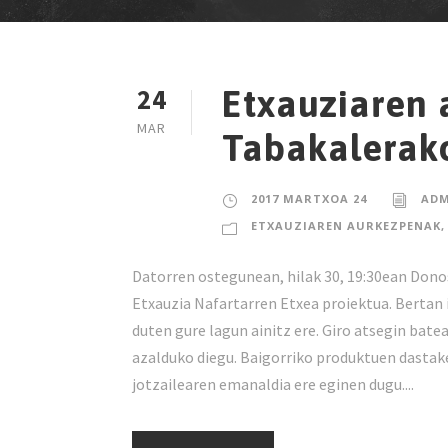
24
Etxauziaren
MAR
Tabakalerak
2017 MARTXOA 24
ADM
ETXAUZIAREN AURKEZPENAK
,
Datorren ostegunean, hilak 30, 19:30ean Don
Etxauzia Nafartarren Etxea proiektua. Bertan 
duten gure lagun ainitz ere. Giro atsegin bate
azalduko diegu. Baigorriko produktuen dastak
jotzailearen emanaldia ere eginen dugu....