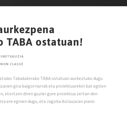
 aurkezpena
o TABA ostatuan!
INETXAUZIA
NON CLASSÉ
ostiako Tabakalerako TABA ostatuan aurkeztuko dugu
izanen gira baigorriarrak eta proiektuarekin bat egiten
an, etortzen diren guzier gure proiektua zertan den
eta ere eginen dugu, eta Jagoba Astiazaran piano