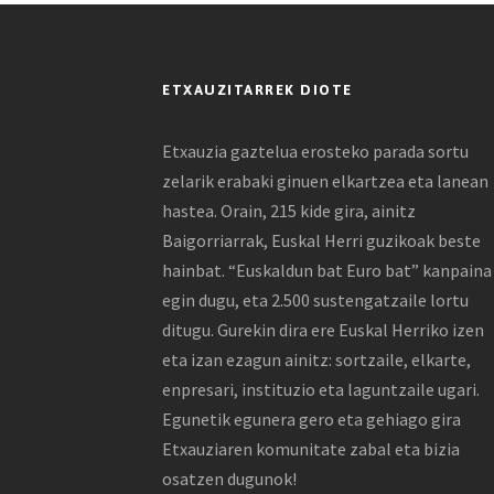
ETXAUZITARREK DIOTE
Etxauzia gaztelua erosteko parada sortu
zelarik erabaki ginuen elkartzea eta lanean
hastea. Orain, 215 kide gira, ainitz
Baigorriarrak, Euskal Herri guzikoak beste
hainbat. “Euskaldun bat Euro bat” kanpaina
egin dugu, eta 2.500 sustengatzaile lortu
ditugu. Gurekin dira ere Euskal Herriko izen
eta izan ezagun ainitz: sortzaile, elkarte,
enpresari, instituzio eta laguntzaile ugari.
Egunetik egunera gero eta gehiago gira
Etxauziaren komunitate zabal eta bizia
osatzen dugunok!