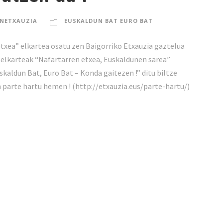
NETXAUZIA
EUSKALDUN BAT EURO BAT
 etxea” elkartea osatu zen Baigorriko Etxauzia gaztelua
 elkarteak “Nafartarren etxea, Euskaldunen sarea”
skaldun Bat, Euro Bat – Konda gaitezen !” ditu biltze
 parte hartu hemen ! (http://etxauzia.eus/parte-hartu/)