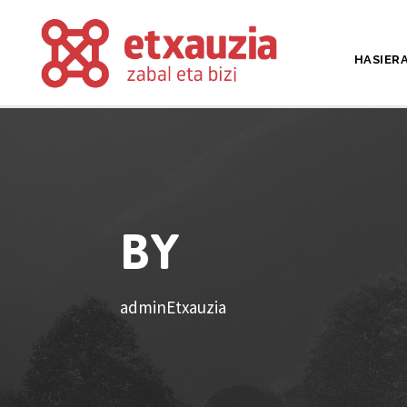
HASIER
BY
adminEtxauzia