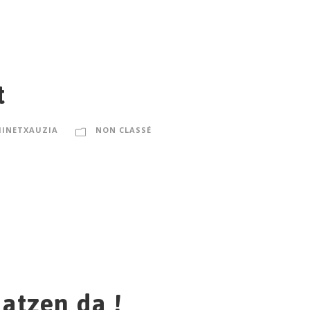
t
INETXAUZIA
NON CLASSÉ
atzen da !