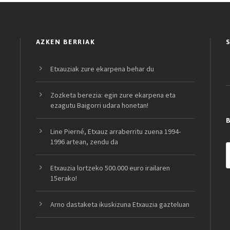
AZKEN BERRIAK
Etxauziak zure ekarpena behar du
Zozketa berezia: egin zure ekarpena eta
ezagutu Baigorri udara honetan!
Line Pierné, Etxauz arraberritu zuena 1994-
1996 artean, zendu da
Etxauzia lortzeko 500.000 euro irailaren
15erako!
Arno dastaketa ikuskizuna Etxauzia gazteluan