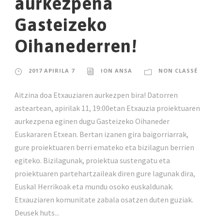
aurkezpena
Gasteizeko
Oihanederren!
2017 APIRILA 7
ION ANSA
NON CLASSÉ
Aitzina doa Etxauziaren aurkezpen bira! Datorren
asteartean, apirilak 11, 19:00etan Etxauzia proiektuaren
aurkezpena eginen dugu Gasteizeko Oihaneder
Euskararen Etxean. Bertan izanen gira baigorriarrak,
gure proiektuaren berri emateko eta bizilagun berrien
egiteko. Bizilagunak, proiektua sustengatu eta
proiektuaren partehartzaileak diren gure lagunak dira,
Euskal Herrikoak eta mundu osoko euskaldunak.
Etxauziaren komunitate zabala osatzen duten guziak.
Deusek huts...