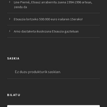
Line Pierné, Etxauz arraberritu zuena 1994-1996 artean,
zendu da
Etxauzia lortzeko 500.000 euro irailaren 15erako!
Arno dastaketa ikuskizuna Etxauzia gazteluan
SASKIA
Ez duzu produkturik saskian.
BILATU