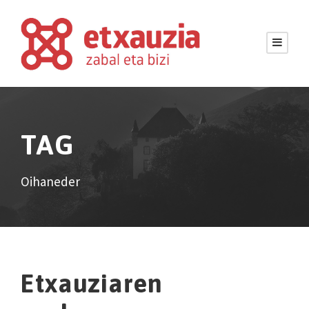
TAG
Oihaneder
Etxauziaren