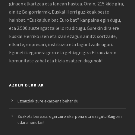
ginuen elkartzea eta lanean hastea. Orain, 215 kide gira,
ainitz Baigorriarrak, Euskal Herri guzikoak beste
hainbat. “Euskaldun bat Euro bat” kanpaina egin dugu,
eta 2.500 sustengatzaile lortu ditugu. Gurekin dira ere
Euskal Herriko izen eta izan ezagun ainitz: sortzaile,
elkarte, enpresari, instituzio eta laguntzaile ugari.
Egunetik egunera gero eta gehiago gira Etxauziaren
komunitate zabal eta bizia osatzen dugunok!
AZKEN BERRIAK
Etxauziak zure ekarpena behar du
Zozketa berezia: egin zure ekarpena eta ezagutu Baigorri
udara honetan!