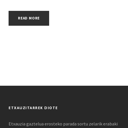
READ MORE
ETXAUZITARREK DIOTE
Etxauzia gaztelua erosteko parada sortu zelarik erabaki