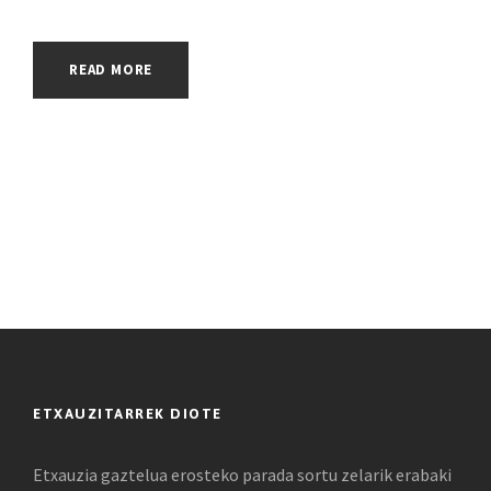
READ MORE
ETXAUZITARREK DIOTE
Etxauzia gaztelua erosteko parada sortu zelarik erabaki