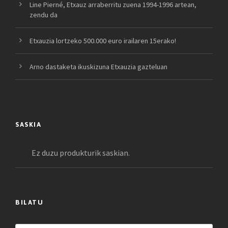
Line Pierné, Etxauz arraberritu zuena 1994-1996 artean,
zendu da
Etxauzia lortzeko 500.000 euro irailaren 15erako!
Arno dastaketa ikuskizuna Etxauzia gazteluan
SASKIA
Ez duzu produkturik saskian.
BILATU