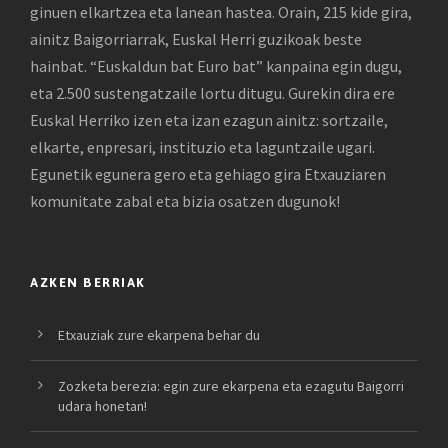
ginuen elkartzea eta lanean hastea. Orain, 215 kide gira,
ainitz Baigorriarrak, Euskal Herri guzikoak beste
hainbat. “Euskaldun bat Euro bat” kanpaina egin dugu,
eta 2.500 sustengatzaile lortu ditugu. Gurekin dira ere
Euskal Herriko izen eta izan ezagun ainitz: sortzaile,
elkarte, enpresari, instituzio eta laguntzaile ugari.
Egunetik egunera gero eta gehiago gira Etxauziaren
komunitate zabal eta bizia osatzen dugunok!
AZKEN BERRIAK
Etxauziak zure ekarpena behar du
Zozketa berezia: egin zure ekarpena eta ezagutu Baigorri
udara honetan!