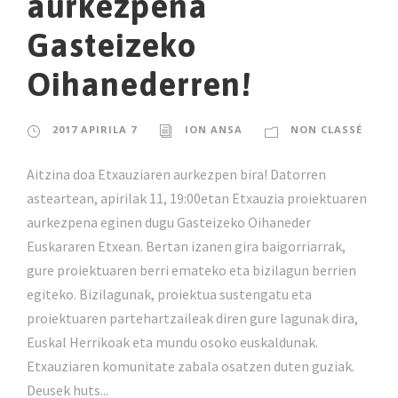
aurkezpena
Gasteizeko
Oihanederren!
2017 APIRILA 7
ION ANSA
NON CLASSÉ
Aitzina doa Etxauziaren aurkezpen bira! Datorren
asteartean, apirilak 11, 19:00etan Etxauzia proiektuaren
aurkezpena eginen dugu Gasteizeko Oihaneder
Euskararen Etxean. Bertan izanen gira baigorriarrak,
gure proiektuaren berri emateko eta bizilagun berrien
egiteko. Bizilagunak, proiektua sustengatu eta
proiektuaren partehartzaileak diren gure lagunak dira,
Euskal Herrikoak eta mundu osoko euskaldunak.
Etxauziaren komunitate zabala osatzen duten guziak.
Deusek huts...