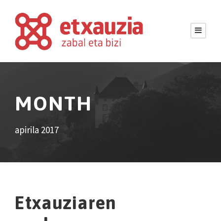
MONTH
apirila 2017
Etxauziaren