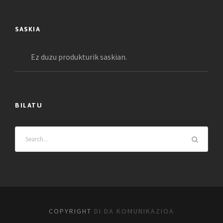
SASKIA
Ez duzu produkturik saskian.
BILATU
COPYRIGHT
DI DA KOMUNIKAZIOA