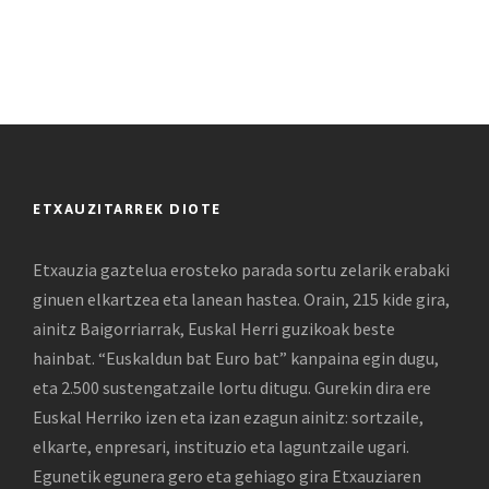
ETXAUZITARREK DIOTE
Etxauzia gaztelua erosteko parada sortu zelarik erabaki
ginuen elkartzea eta lanean hastea. Orain, 215 kide gira,
ainitz Baigorriarrak, Euskal Herri guzikoak beste
hainbat. “Euskaldun bat Euro bat” kanpaina egin dugu,
eta 2.500 sustengatzaile lortu ditugu. Gurekin dira ere
Euskal Herriko izen eta izan ezagun ainitz: sortzaile,
elkarte, enpresari, instituzio eta laguntzaile ugari.
Egunetik egunera gero eta gehiago gira Etxauziaren