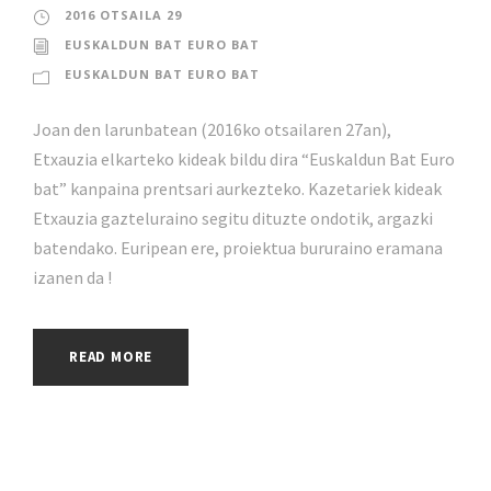
2016 OTSAILA 29
EUSKALDUN BAT EURO BAT
EUSKALDUN BAT EURO BAT
Joan den larunbatean (2016ko otsailaren 27an),
Etxauzia elkarteko kideak bildu dira “Euskaldun Bat Euro
bat” kanpaina prentsari aurkezteko. Kazetariek kideak
Etxauzia gazteluraino segitu dituzte ondotik, argazki
batendako. Euripean ere, proiektua bururaino eramana
izanen da !
READ MORE