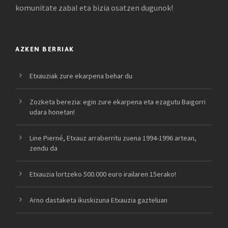
komunitate zabal eta bizia osatzen dugunok!
AZKEN BERRIAK
Etxauziak zure ekarpena behar du
Zozketa berezia: egin zure ekarpena eta ezagutu Baigorri
udara honetan!
Line Pierné, Etxauz arraberritu zuena 1994-1996 artean,
zendu da
Etxauzia lortzeko 500.000 euro irailaren 15erako!
Arno dastaketa ikuskizuna Etxauzia gazteluan