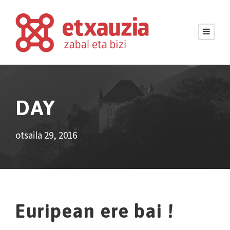
DAY
otsaila 29, 2016
Euripean ere bai !