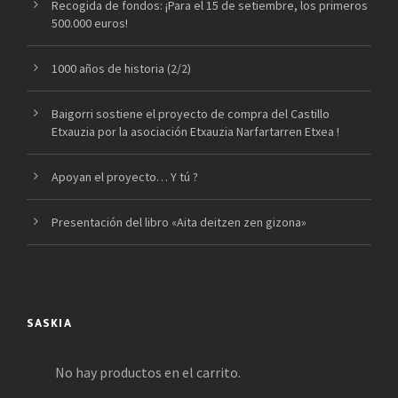
Recogida de fondos: ¡Para el 15 de setiembre, los primeros
500.000 euros!
1000 años de historia (2/2)
Baigorri sostiene el proyecto de compra del Castillo
Etxauzia por la asociación Etxauzia Narfartarren Etxea !
Apoyan el proyecto… Y tú ?
Presentación del libro «Aita deitzen zen gizona»
SASKIA
No hay productos en el carrito.