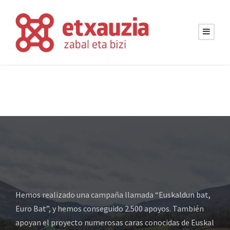
Hemos realizado una campaña llamada “Euskaldun bat,
Euro Bat”, y hemos conseguido 2.500 apoyos. También
apoyan el proyecto numerosas caras conocidas de Euskal